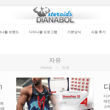
아나볼 브랜드
디아나볼 프로그램
기본상식
사용 후기
자유
Home
자유
m
디아
메
 캐
스
판매