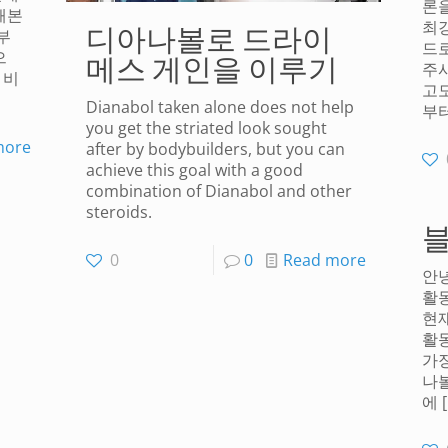
론
해본
디아나볼로 드라이
최강
부
드
메스 게인을 이루기
으
주
 비
고도
Dianabol taken alone does not help
부
you get the striated look sought
more
after by bodybuilders, but you can
achieve this goal with a good
combination of Dianabol and other
steroids.
블
0
0
Read more
안
활
현
활
가
나볼
에
[