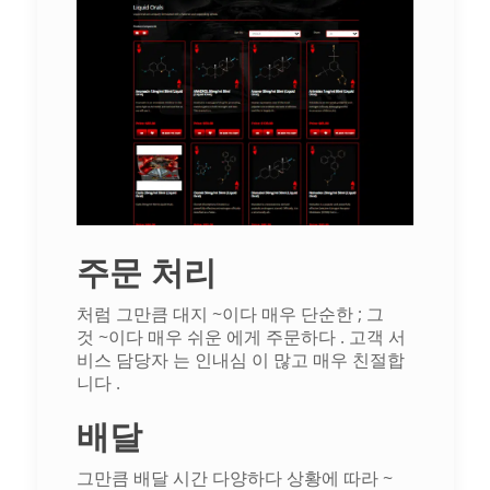
주문 처리
처럼
그만큼
대지
~이다
매우
단순한
;
그
것
~이다
매우
쉬운
에게
주문하다
.
고객
서
비스 담당자
는
인내심
이
많고
매우
친절합
니다
.
배달
그만큼
배달
시간
다양하다
상황에 따라
~