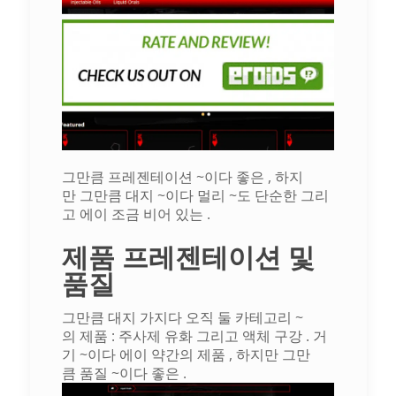
그만큼
프레젠테이션
~이다
좋은
,
하지
만
그만큼
대지
~이다
멀리
~도
단순한
그리
고
에이
조금
비어 있는
.
제품 프레젠테이션 및
품질
그만큼
대지
가지다
오직
둘
카테고리
~
의
제품
:
주사제
유화
그리고
액체
구강
.
거
기
~이다
에이
약간의
제품
,
하지만
그만
큼
품질
~이다
좋은
.